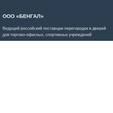
ООО «БЕНГАЛ»
Ведущий российский поставщик перегородок и дверей
для торгово-офисных, спортивных учреждений
Контакты
г. Тюмень, ул. Станислава Карнацевича, 14/1, оф. 7
Телефон:
8 (922) 044-91-05
E-mail:
BengalSurgut@gmail.com
Продукция
Офисные перегородки